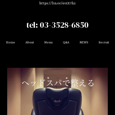
https://lin.ee/4vsX7h2
tel: 03-3528-6850
Home
About
Menu
Q&A
NEWS
Recruit