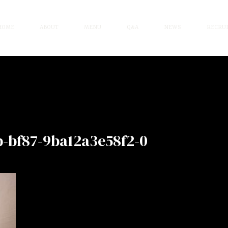
HOME
ABOUT
MENU
Q&A
NEWS
RECRUI
-bf87-9ba12a3e58f2-0