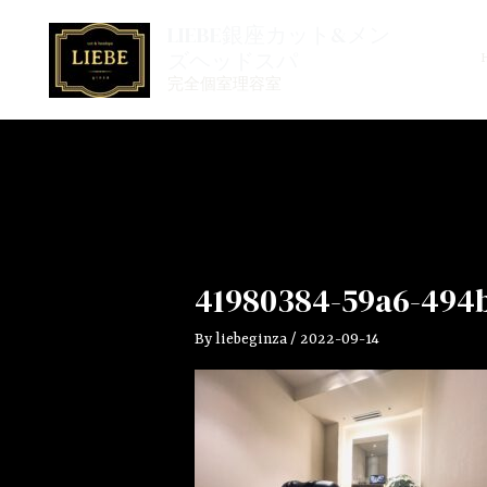
内
LIEBE銀座カット&メン
容
ズヘッドスパ
を
完全個室理容室
ス
キ
ッ
プ
41980384-59a6-494b
By
liebeginza
/
2022-09-14