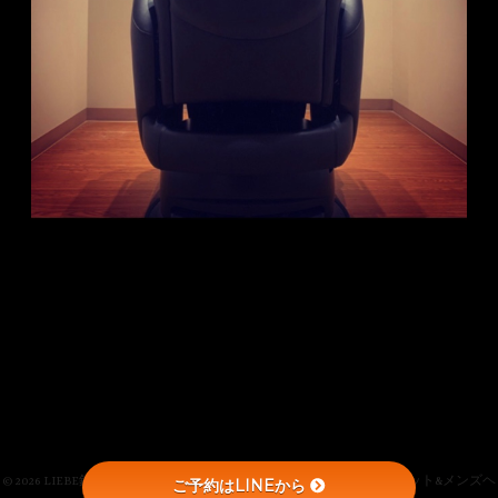
ight © 2026 LIEBE銀座カット&メンズヘッドスパ | Powered by LIEBE銀座カット&メン
ご予約はLINEから