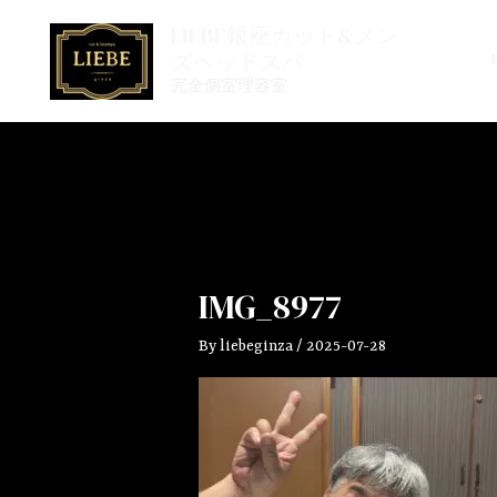
内
LIEBE銀座カット&メン
容
ズヘッドスパ
を
完全個室理容室
ス
キ
ッ
プ
IMG_8977
By
liebeginza
/
2025-07-28