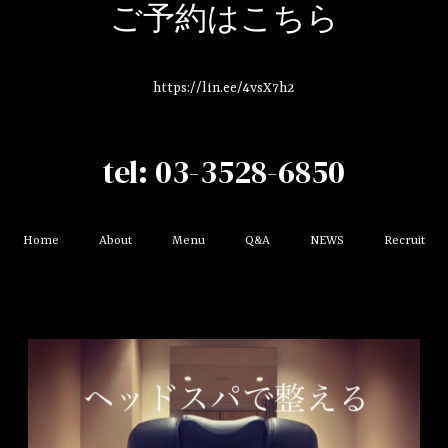
ご予約はこちら
https://lin.ee/4vsX7h2
tel: 03-3528-6850
Home
About
Menu
Q&A
NEWS
Recruit