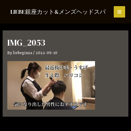
内
LIEBE銀座カット&メンズヘッドスパ
容
MAI
を
ス
ME
キ
IMG_2053
ッ
By
liebeginza
/
2022-09-10
プ