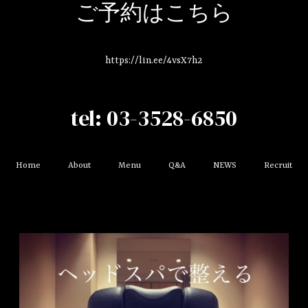
ご予約はこちら
https://lin.ee/4vsX7h2
tel: 03-3528-6850
Home
About
Menu
Q&A
NEWS
Recruit