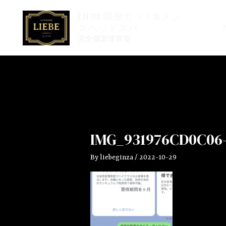
内
LIEBE銀座カット&メン
容
ズヘッドスパ
を
完全個室理容室
ス
キ
ッ
プ
IMG_931976CD0C06-
By
liebeginza
/
2022-10-29